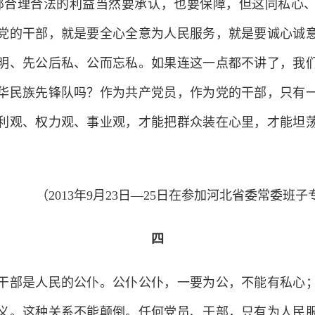
部合理合法的利益当然要承认，也要保障，但这同私心
党的干部，就是要全心全意为人民服务，就是要诚心诚
明、先公后私、公而忘私。如果连这一点都不讲了，我
华民族先锋队吗？作为共产党员，作为党的干部，只有
利观、权力观、事业观，才能把群众装在心里，才能坦
（2013年9月23日—25日在参加河北省委常委班
四
部是人民的公仆。公仆公仆，一要为公，不能有私心；
义。这种关系不能颠倒。任何党员、干部，只有为人民