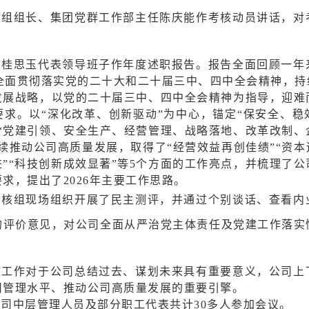
核组组长、集团党群工作部主任陈庆能作考核动员讲话，对
长桂思玉代表领导班子作年度述职报告。报告全面回顾一年
司全面贯彻落实党的二十大和二十届三中、四中全会精神，持
”发展战略，以党的二十届三中、四中全会精神为指导，迎难
要求。以“深化改革、创新驱动”为中心，锚定“保安全、稳
进“党建引领、安全生产、经营管理、战略落地、改革改制、
续推动公司高质量发展，取得了“经营效益再创佳绩”“资本
进”“科技创新成效显著”等5个方面的工作亮点，并梳理了
求，提出了2026年主要工作思路。
考核组现场组织开展了民主测评，并通过个别谈话、查看内
的评价意见，对公司全面从严治党主体责任及党建工作落实
核工作对于公司总结过去、谋划未来具有重要意义，公司上
司管理水平、推动公司高质量发展的重要引擎。
司中层管理人员及部分职工代表共计30多人参加会议。