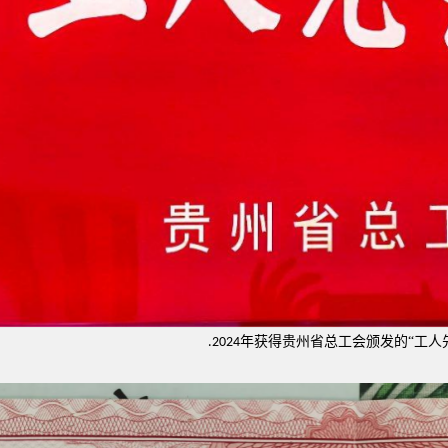
年获得贵州省总工会颁发的“工人
.2024