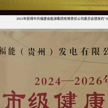
年获得中共福建省能源集团有限责任公司委员会颁发的“
2021
2