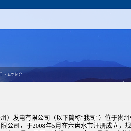
们
>
公司简介
州）发电有限公司（以下简称“我司”）位于贵
有限公司，于
2008
年
5
月在六盘水市注册成立，