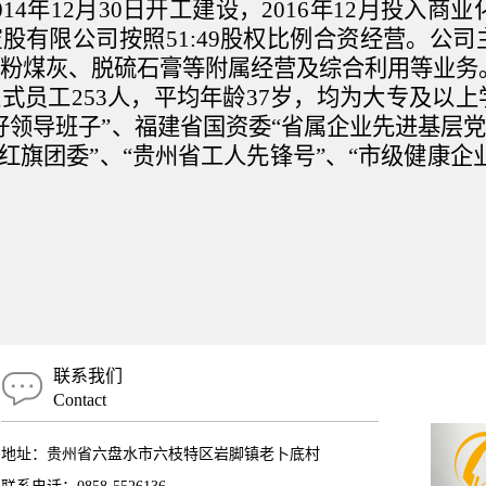
014
年
12
月
30
日开工建设，
2016
年
12
月投入商业
控股有限公司按照
51:49
股权比例合资经营。公司
粉煤灰、脱硫石膏等附属经营及综合利用等业务
正式员工
253
人，平均年龄
37
岁，均为大专及以上
好领导班子”、福建省国资委“省属企业先进基层党
四红旗团委”、“贵州省工人先锋号”、“市级健康企业
联系我们
Contact
地址：贵州省六盘水市六枝特区岩脚镇老卜底村